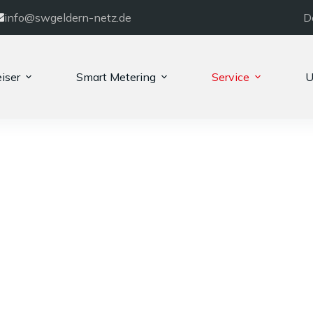
info@swgeldern-netz.de
D
iser
Smart Metering
Service
U